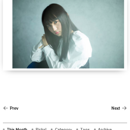
Prev
Next
This Month
Picks!
Category
Tags
Archive